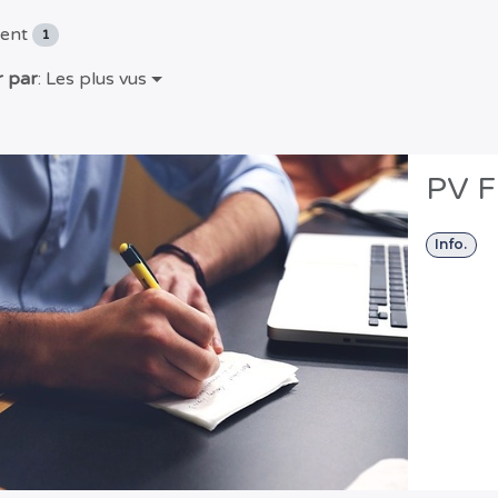
ent
1
r par
: Les plus vus
PV F
Info.