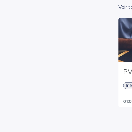
Voir 
PV
Inf
01: