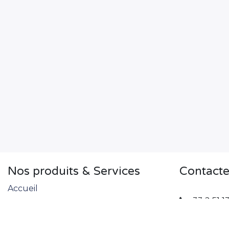
Nos produits & Services
Contact
Accueil
+33 2 51 1
CGV
contact@
CGE
CGL