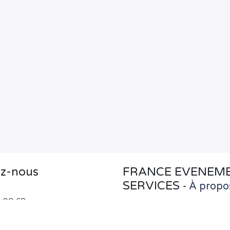
ez-nous
FRANCE EVENEM
SERVICES
-
À propo
3 90 68
Pour vous faire gagner du temps et 
franceevenements.fr
l'impact de votre communication, F
Événements
construit des produits 