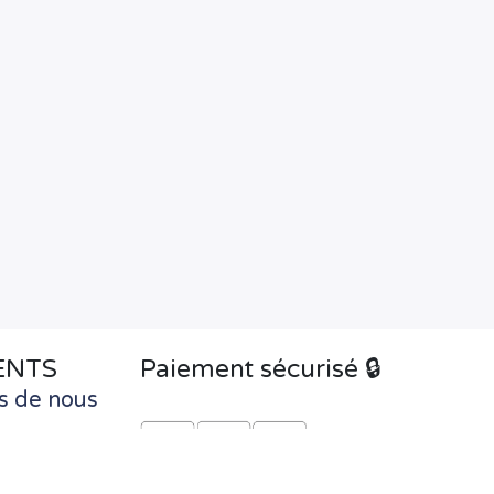
ENTS
Paiement sécurisé 🔒
s de nous
optimiser
rance
innovants.