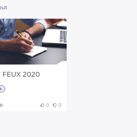
tout
 FEUX 2020
o.
00
0
0