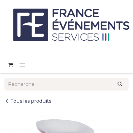
Se rendre au contenu
Tous les produits