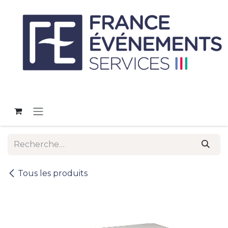
Se rendre au contenu
Tous les produits