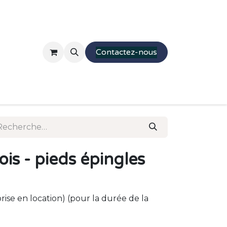
Mobilier
Stands
Presentations
Contactez-nous
Parcourir
Moquette
ois - pieds épingles
reprise en location) (pour la durée de la