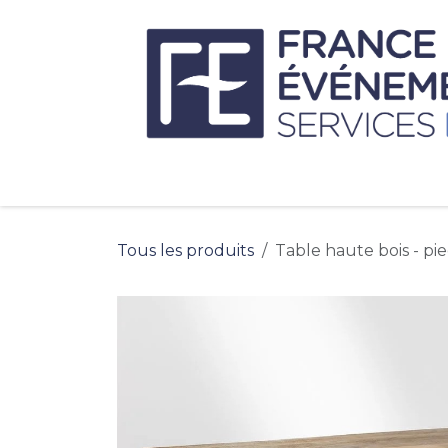
Se rendre au contenu
Tous les produits
Table haute bois - pi