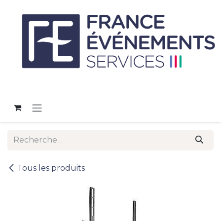
Se rendre au contenu
Tous les produits