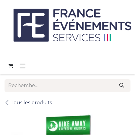
Se rendre au contenu
Tous les produits