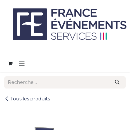
Se rendre au contenu
Tous les produits