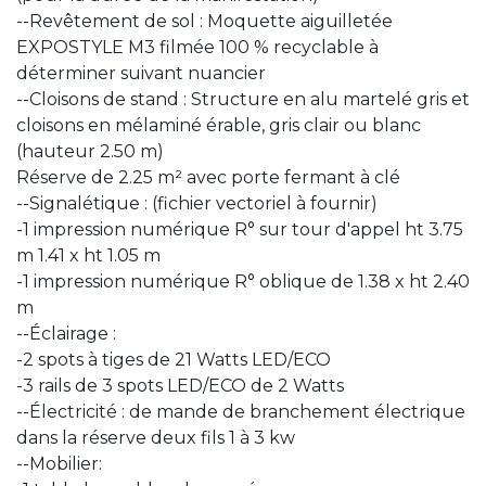
--Revêtement de sol : Moquette aiguilletée
EXPOSTYLE M3 filmée 100 % recyclable à
déterminer suivant nuancier
--Cloisons de stand : Structure en alu martelé gris et
cloisons en mélaminé érable, gris clair ou blanc
(hauteur 2.50 m)
Réserve de 2.25 m² avec porte fermant à clé
--Signalétique : (fichier vectoriel à fournir)
-1 impression numérique R° sur tour d'appel ht 3.75
m 1.41 x ht 1.05 m
-1 impression numérique R° oblique de 1.38 x ht 2.40
m
--Éclairage :
-2 spots à tiges de 21 Watts LED/ECO
-3 rails de 3 spots LED/ECO de 2 Watts
--Électricité : de mande de branchement électrique
dans la réserve deux fils 1 à 3 kw
--Mobilier: