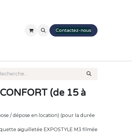
Mobilier
Stands
Presentations
Contactez-nous
Parcourir
Moquette
 CONFORT (de 15 à
pose / dépose en location) (pour la durée
oquette aiguilletée EXPOSTYLE M3 filmée