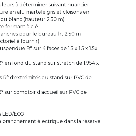
uleurs à déterminer suivant nuancier
ure en alu martelé gris et cloisons en
r ou blanc (hauteur 2.50 m)
te fermant à clé
blanches pour le bureau ht 2.50 m
ectoriel à fournir)
spendue R° sur 4 faces de 1.5 x 1.5 x 1.5x
° en fond du stand sur stretch de 1.954 x
s R° d'extrémités du stand sur PVC de
° sur comptoir d’accueil sur PVC de
ts LED/ECO
de branchement électrique dans la réserve