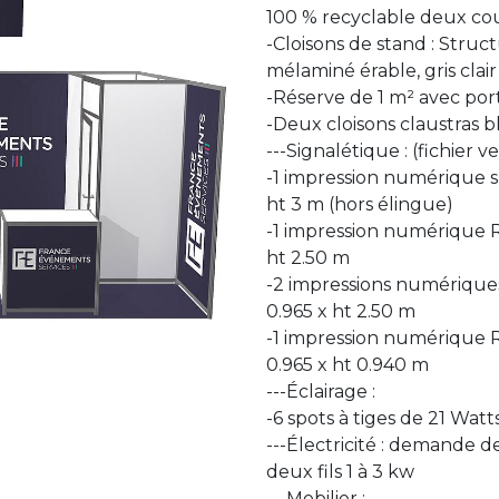
100 % recyclable deux co
-Cloisons de stand : Struct
mélaminé érable, gris clai
-Réserve de 1 m² avec por
-Deux cloisons claustras 
---Signalétique : (fichier v
-1 impression numérique su
ht 3 m (hors élingue)
-1 impression numérique R
ht 2.50 m
-2 impressions numérique
0.965 x ht 2.50 m
-1 impression numérique R
0.965 x ht 0.940 m
---Éclairage :
-6 spots à tiges de 21 Wat
---Électricité : demande 
deux fils 1 à 3 kw
---Mobilier :