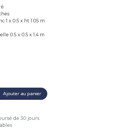
ré
ches
 1 x 0.5 x ht 1.05 m
elle 0.5 x 0.5 x 1.4 m
Ajouter au panier
oursé de 30 jours
rables