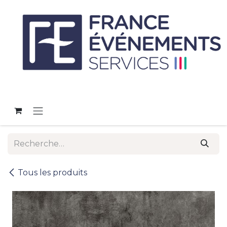
Se rendre au contenu
Tous les produits