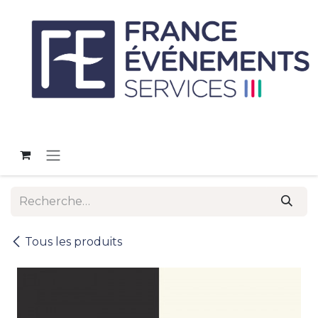
Se rendre au contenu
Tous les produits