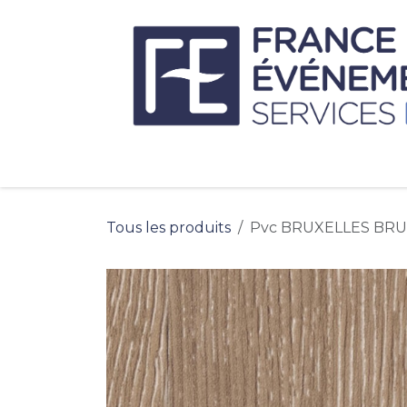
Se rendre au contenu
Tous les produits
Pvc BRUXELLES BR