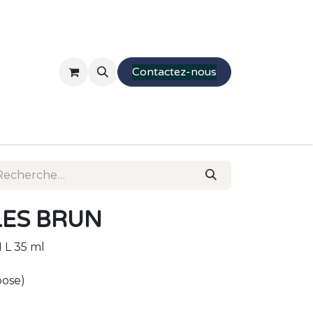
Mobilier
Stands
Presentations
Contactez-nous
Parcourir
Moquette
LES BRUN
 L 35 ml
pose)