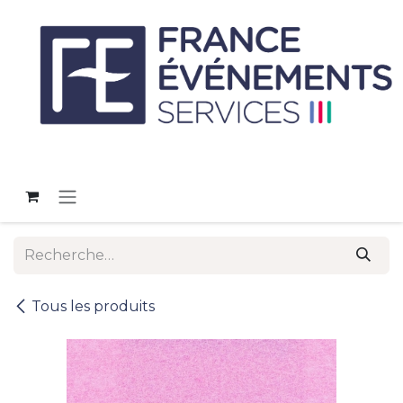
Se rendre au contenu
Tous les produits