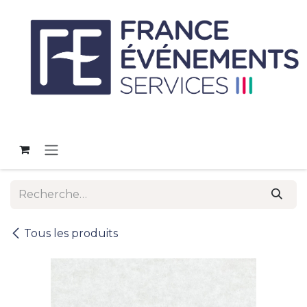
Se rendre au contenu
Tous les produits