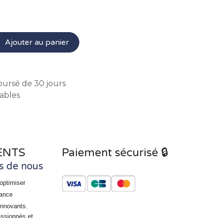
Ajouter au panier
oursé de 30 jours
rables
ENTS
Paiement sécurisé 🔒
s de nous
optimiser
rance
innovants.
assionnés et