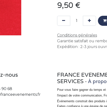
9,50
€
Conditions générales
Garantie satisfait ou remb
Expédition : 2-3 jours ouv
ez-nous
FRANCE EVENEM
SERVICES
-
À propo
3 90 68
Pour vous faire gagner du temps et 
franceevenements.fr
l'impact de votre communication, F
Événements
construit des produits 
Faites confiance à une équipe de p