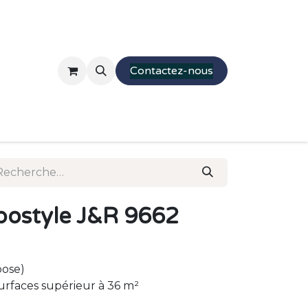
Mobilier
Stands
Presentations
Contactez-nous
Parcourir
Moquette
ostyle J&R 9662
pose)
urfaces supérieur à 36 m²