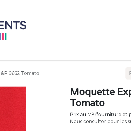
Accueil
Mobilier à L'unité
Ensemble de 
J&R 9662 Tomato
Moquette Exp
Tomato
Prix au M² (fourniture et 
Nous consulter pour les s