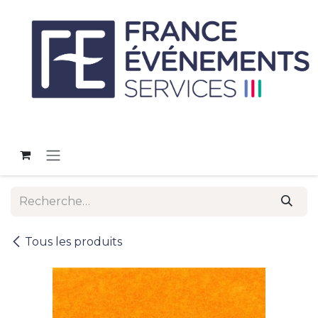
Se rendre au contenu
Tous les produits