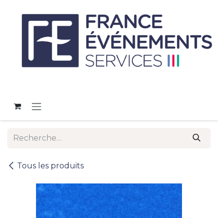
Se rendre au contenu
Tous les produits