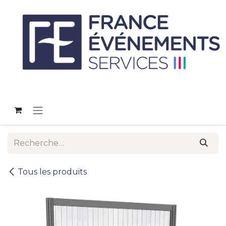
Se rendre au contenu
Tous les produits