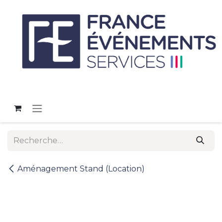
Se rendre au contenu
Aménagement Stand (Location)