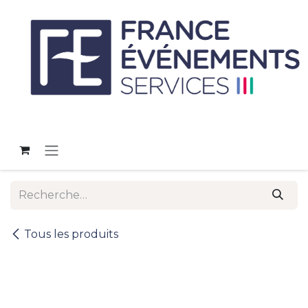
Se rendre au contenu
Tous les produits