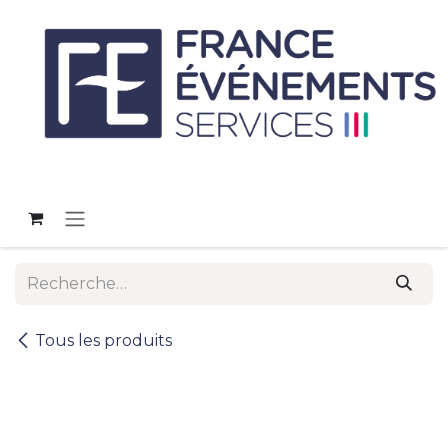
Se rendre au contenu
Tous les produits