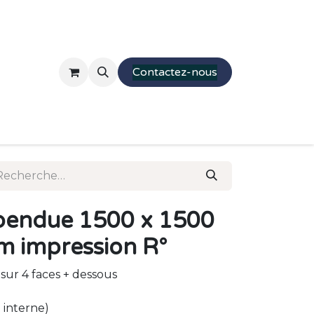
Mobilier
Stands
Presentations
Contactez-nous
Parcourir
Moquette
pendue 1500 x 1500
m impression R°
ur 4 faces + dessous
D interne)