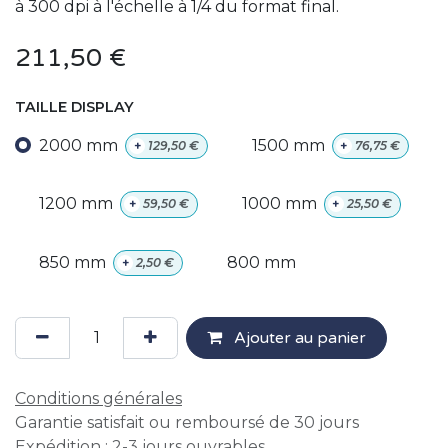
à 300 dpi à l'échelle à 1/4 du format final.
211,50
€
TAILLE DISPLAY
2000 mm
1500 mm
+
129,50
€
+
76,75
€
1200 mm
1000 mm
+
59,50
€
+
25,50
€
850 mm
800 mm
+
2,50
€
Ajouter au panier
Conditions générales
Garantie satisfait ou remboursé de 30 jours
Expédition : 2-3 jours ouvrables