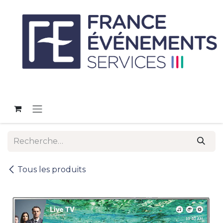
Se rendre au contenu
Tous les produits