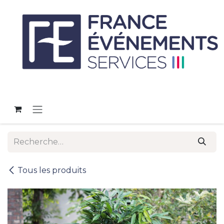
Se rendre au contenu
Tous les produits