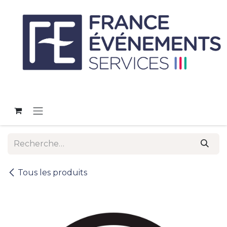
Se rendre au contenu
Tous les produits