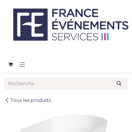
Se rendre au contenu
Tous les produits