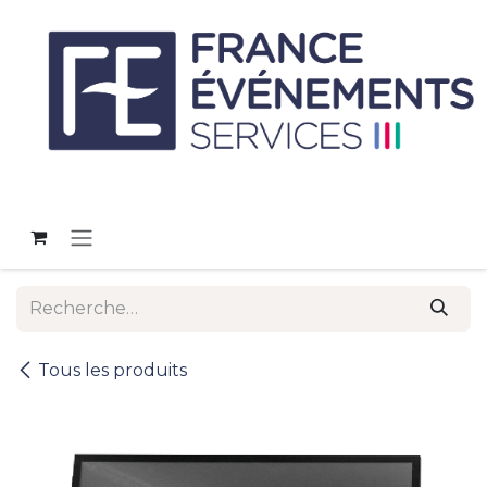
Se rendre au contenu
Tous les produits