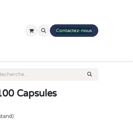
Mobilier
Stands
Presentations
Contactez-nous
Parcourir
Moquette
100 Capsules
 stand)