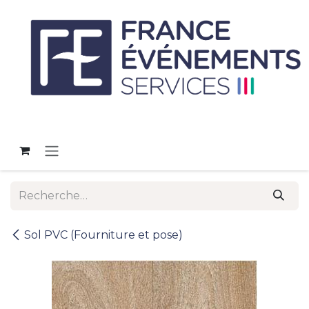
Se rendre au contenu
Sol PVC (Fourniture et pose)